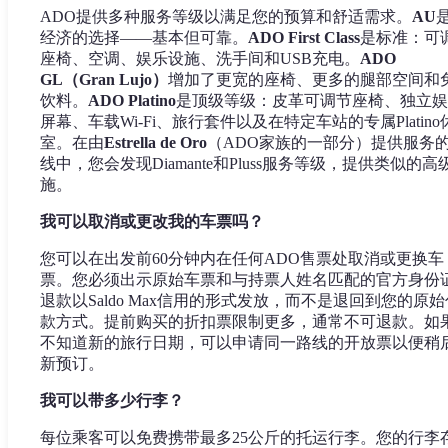
ADO提供多种服务等级以满足您的预算和舒适需求。
AU
经济的选择——基本但可靠。
ADO First Class
是标准：可
座椅、空调、娱乐设施、洗手间和USB充电。
ADO
GL（Gran Lujo）
增加了更宽的座椅、更多的腿部空间和
饮料。
ADO Platino
是顶级等级：皮革可调节座椅、独立娱
屏幕、车载Wi-Fi、旅行套件以及在特定车站的专属Platino
室。在由
Estrella de Oro
（ADO家族的一部分）提供服务
线中，您会发现Diamante和Pluss服务等级，提供类似的高
施。
我可以取消或更改我的车票吗？
您可以在出发前60分钟内在任何ADO售票处取消或更换车
票。您必须出示原始车票和与持票人姓名匹配的官方身份
退款以Saldo Max信用的形式发放，而不是退回到您的原始
款方式。提前购买的折扣票限制更多，通常不可退款。如
不知道新的旅行日期，可以申请同一路线的开放票以便稍
新预订。
我可以带多少行李？
每位乘客可以免费携带最多25公斤的托运行李。您的行李