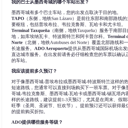
我的巴士从墨西哥城的哪个车站出发？
墨西哥城有多个巴士车站，您的出发点取决于目的地。
TAPO
（东侧，地铁San Lázaro）是前往东部和南部路线的
要枢纽，包括普埃布拉、韦拉克鲁斯、瓦哈卡和尤卡坦。
Terminal Taxqueña
（南侧，地铁Taxqueña）服务于南部目
地，如库埃纳瓦卡、特波斯特兰和阿卡普尔科。
Terminal d
Norte
（北侧，地铁Autobuses del Norte）覆盖北部路线和
长途服务。
ADO Aeropuerto
提供从墨西哥城国际机场出发
直达城市服务。在出发前请务必仔细检查您的车票以确认
的车站。
我应该提前多久预订？
对于像墨西哥城-普埃布拉或墨西哥城-特波斯特兰这样的
短途路线，您通常可以直接到场购买下一班车票。对于像
哥城-韦拉克鲁斯、墨西哥城-瓦哈卡或墨西哥城-锡瓦塔内
样的长途路线，建议提前1-3天预订，尤其是在周末、假期
旺季（圣周、圣诞节、狂欢节）。提前预订还可以获得最
的提前购买折扣。
ADO提供哪些服务等级？