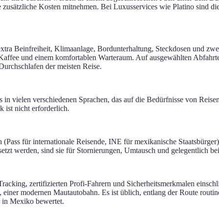
zusätzliche Kosten mitnehmen. Bei Luxusservices wie Platino sind d
 extra Beinfreiheit, Klimaanlage, Bordunterhaltung, Steckdosen und zw
fee und einem komfortablen Warteraum. Auf ausgewählten Abfahrten k
 Durchschlafen der meisten Reise.
in vielen verschiedenen Sprachen, das auf die Bedürfnisse von Reisen
ist nicht erforderlich.
ch (Pass für internationale Reisende, INE für mexikanische Staatsbürg
tzt werden, sind sie für Stornierungen, Umtausch und gelegentlich bei
acking, zertifizierten Profi-Fahrern und Sicherheitsmerkmalen einschl
, einer modernen Mautautobahn. Es ist üblich, entlang der Route routin
r in Mexiko bewertet.