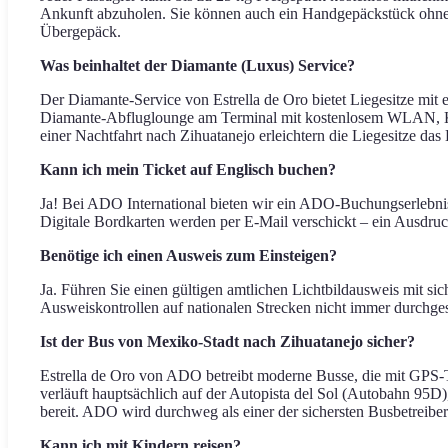
Ankunft abzuholen. Sie können auch ein Handgepäckstück ohne 
Übergepäck.
Was beinhaltet der Diamante (Luxus) Service?
Der Diamante-Service von Estrella de Oro bietet Liegesitze mit
Diamante-Abfluglounge am Terminal mit kostenlosem WLAN, Kaf
einer Nachtfahrt nach Zihuatanejo erleichtern die Liegesitze das
Kann ich mein Ticket auf Englisch buchen?
Ja! Bei ADO International bieten wir ein ADO-Buchungserlebnis 
Digitale Bordkarten werden per E-Mail verschickt – ein Ausdruck 
Benötige ich einen Ausweis zum Einsteigen?
Ja. Führen Sie einen gültigen amtlichen Lichtbildausweis mit si
Ausweiskontrollen auf nationalen Strecken nicht immer durchgese
Ist der Bus von Mexiko-Stadt nach Zihuatanejo sicher?
Estrella de Oro von ADO betreibt moderne Busse, die mit GPS-Tr
verläuft hauptsächlich auf der Autopista del Sol (Autobahn 95D)
bereit. ADO wird durchweg als einer der sichersten Busbetreibe
Kann ich mit Kindern reisen?