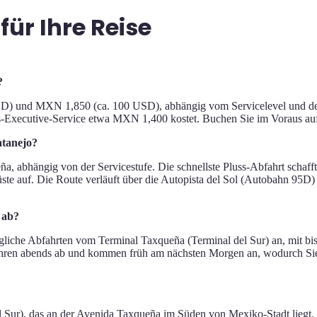
für Ihre Reise
?
D) und MXN 1,850 (ca. 100 USD), abhängig vom Servicelevel und der
s-Executive-Service etwa MXN 1,400 kostet. Buchen Sie im Voraus au
atanejo?
, abhängig von der Servicestufe. Die schnellste Pluss-Abfahrt schafft
üste auf. Die Route verläuft über die Autopista del Sol (Autobahn 95D
 ab?
liche Abfahrten vom Terminal Taxqueña (Terminal del Sur) an, mit bis
 fahren abends ab und kommen früh am nächsten Morgen an, wodurch Si
 Sur), das an der Avenida Taxqueña im Süden von Mexiko-Stadt liegt. S