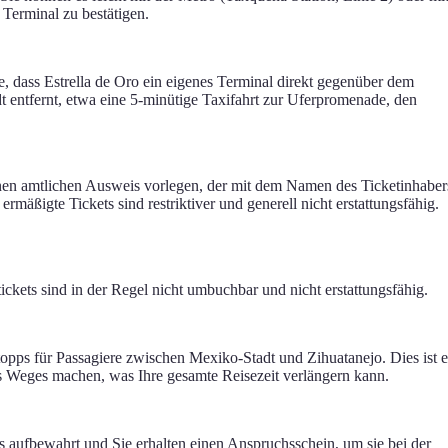
Terminal zu bestätigen.
, dass Estrella de Oro ein eigenes Terminal direkt gegenüber dem
dt entfernt, etwa eine 5-minütige Taxifahrt zur Uferpromenade, den
einen amtlichen Ausweis vorlegen, der mit dem Namen des Ticketinhaber
mäßigte Tickets sind restriktiver und generell nicht erstattungsfähig.
kets sind in der Regel nicht umbuchbar und nicht erstattungsfähig.
opps für Passagiere zwischen Mexiko-Stadt und Zihuatanejo. Dies ist e
s Weges machen, was Ihre gesamte Reisezeit verlängern kann.
 aufbewahrt und Sie erhalten einen Anspruchsschein, um sie bei der