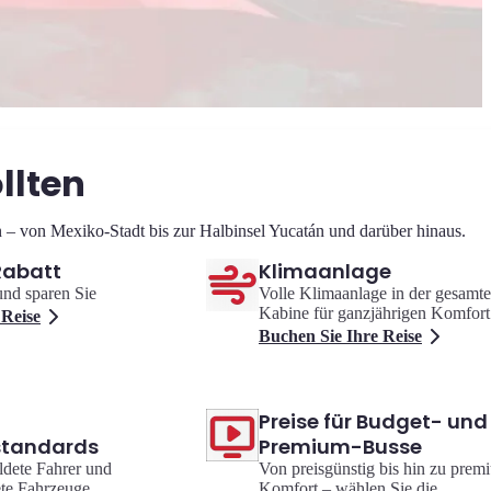
llten
n – von Mexiko-Stadt bis zur Halbinsel Yucatán und darüber hinaus.
Rabatt
Klimaanlage
und sparen Sie
Volle Klimaanlage in der gesamt
Kabine für ganzjährigen Komfort
 Reise
Buchen Sie Ihre Reise
Preise für Budget- und
standards
Premium-Busse
ldete Fahrer und
Von preisgünstig bis hin zu prem
ete Fahrzeuge.
Komfort – wählen Sie die