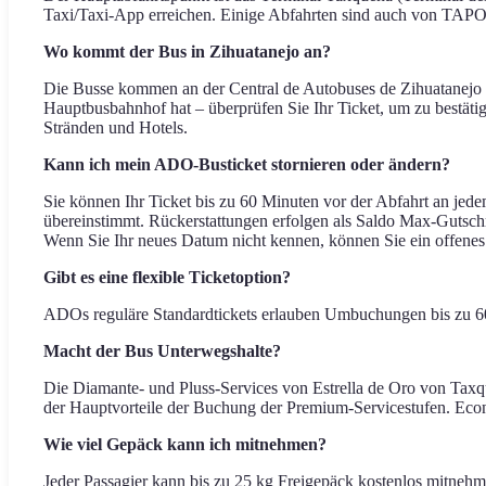
Taxi/Taxi-App erreichen. Einige Abfahrten sind auch von TAPO (
Wo kommt der Bus in Zihuatanejo an?
Die Busse kommen an der Central de Autobuses de Zihuatanejo an
Hauptbusbahnhof hat – überprüfen Sie Ihr Ticket, um zu bestätig
Stränden und Hotels.
Kann ich mein ADO-Busticket stornieren oder ändern?
Sie können Ihr Ticket bis zu 60 Minuten vor der Abfahrt an jed
übereinstimmt. Rückerstattungen erfolgen als Saldo Max-Gutschrif
Wenn Sie Ihr neues Datum nicht kennen, können Sie ein offenes 
Gibt es eine flexible Ticketoption?
ADOs reguläre Standardtickets erlauben Umbuchungen bis zu 60 M
Macht der Bus Unterwegshalte?
Die Diamante- und Pluss-Services von Estrella de Oro von Taxqu
der Hauptvorteile der Buchung der Premium-Servicestufen. Eco
Wie viel Gepäck kann ich mitnehmen?
Jeder Passagier kann bis zu 25 kg Freigepäck kostenlos mitneh