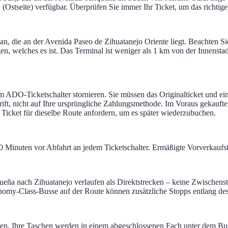
Ostseite) verfügbar. Überprüfen Sie immer Ihr Ticket, um das richtige 
, die an der Avenida Paseo de Zihuatanejo Oriente liegt. Beachten Sie
en, welches es ist. Das Terminal ist weniger als 1 km von der Innensta
em ADO-Ticketschalter stornieren. Sie müssen das Originalticket und 
t, nicht auf Ihre ursprüngliche Zahlungsmethode. Im Voraus gekaufte er
Ticket für dieselbe Route anfordern, um es später wiederzubuchen.
inuten vor Abfahrt an jedem Ticketschalter. Ermäßigte Vorverkaufstic
eña nach Zihuatanejo verlaufen als Direktstrecken – keine Zwischenst
nomy-Class-Busse auf der Route können zusätzliche Stopps entlang de
men. Ihre Taschen werden in einem abgeschlossenen Fach unter dem Bus