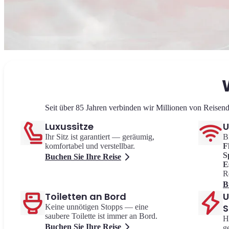
Seit über 85 Jahren verbinden wir Millionen von Reisend
Luxussitze
U
Ihr Sitz ist garantiert — geräumig,
B
komfortabel und verstellbar.
F
S
Buchen Sie Ihre Reise
E
R
B
Toiletten an Bord
U
S
Keine unnötigen Stopps — eine
saubere Toilette ist immer an Bord.
H
Buchen Sie Ihre Reise
g