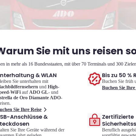
Warum Sie mit uns reisen so
en in mehr als 16 Bundesstaaten, mit über 70 Terminals und 300 Ziele
nterhaltung & WLAN
Bis zu 50 % 
leiben Sie unterhalten mit
Buchen Sie früh 
lachbildfernsehern
und
High-
Buchen Sie Ihre
peed-WiFi
auf
ADO GL
- und
strella de Oro Diamante ADO
-
eisen.
uchen Sie Ihre Reise
SB-Anschlüsse &
Zertifizierte
teckdosen
Sicherheits
alten Sie Ihre Geräte während der
Beruflich ausgebi
esamten Fahrt geladen.
sorgfältig gewart