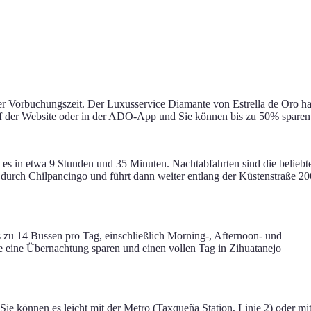
 Vorbuchungszeit. Der Luxusservice Diamante von Estrella de Oro ha
f der Website oder in der ADO-App und Sie können bis zu 50% sparen
 es in etwa 9 Stunden und 35 Minuten. Nachtabfahrten sind die beliebt
) durch Chilpancingo und führt dann weiter entlang der Küstenstraße 20
 zu 14 Bussen pro Tag, einschließlich Morning-, Afternoon- und
e eine Übernachtung sparen und einen vollen Tag in Zihuatanejo
ie können es leicht mit der Metro (Taxqueña Station, Linie 2) oder mi