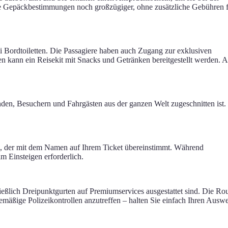
ie Gepäckbestimmungen noch großzügiger, ohne zusätzliche Gebühren 
ei Bordtoiletten. Die Passagiere haben auch Zugang zur exklusiven
ann ein Reisekit mit Snacks und Getränken bereitgestellt werden. A
den, Besuchern und Fahrgästen aus der ganzen Welt zugeschnitten ist.
er), der mit dem Namen auf Ihrem Ticket übereinstimmt. Während
m Einsteigen erforderlich.
ießlich Dreipunktgurten auf Premiumservices ausgestattet sind. Die Ro
emäßige Polizeikontrollen anzutreffen – halten Sie einfach Ihren Auswe