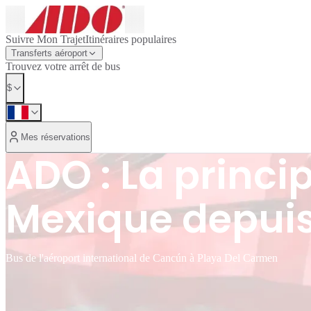
Suivre Mon Trajet
Itinéraires populaires
Transferts aéroport
Trouvez votre arrêt de bus
$
Mes réservations
ADO : La princ
Mexique depuis
Bus de l'aéroport international de Cancún à Playa Del Carmen