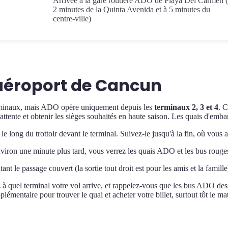
Arrivée à la gare routière ADO de Playa Del Carmen 
2 minutes de la Quinta Avenida et à 5 minutes du
centre-ville)
'aéroport de Cancun
erminaux, mais ADO opère uniquement depuis les
terminaux 2, 3 et 4
. 
attente et obtenir les sièges souhaités en haute saison. Les quais d'emba
le long du trottoir devant le terminal. Suivez-le jusqu'à la fin, où vous a
nviron une minute plus tard, vous verrez les quais ADO et les bus rouges
nt le passage couvert (la sortie tout droit est pour les amis et la famil
 à quel terminal votre vol arrive, et rappelez-vous que les bus ADO dess
émentaire pour trouver le quai et acheter votre billet, surtout tôt le ma