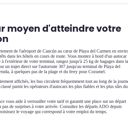
ur moyen d'atteindre votre
on
ment de l'aéroport de Cancún au cœur de Playa del Carmen en envir
rêts dans les hôtels en cours de route. Vous montez à bord d'un autocar
 à l'extérieur de votre terminal, rangez jusqu'à 25 kg de bagages dans l
our un trajet direct sur l'autoroute 307 jusqu'au terminal de Playa del
nida, à quelques pas de la plage et du ferry pour Cozumel.
lairement affichés, les bus circulent fréquemment tout au long de la journ
assé parmi les opérateurs d'autocars les plus fiables et les plus sûrs du
ce vous aide à verrouiller votre tarif et garantit une place sur un départ
y a pas de surprises à votre arrivée. Consultez les départs ADO depuis
hoisissez le voyage qui correspond à votre emploi du temps.