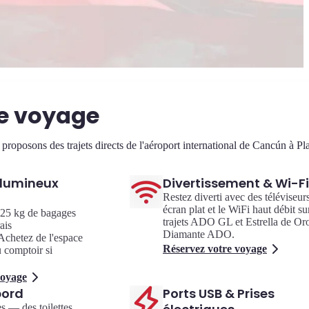
re voyage
oposons des trajets directs de l'aéroport international de Cancún à Pl
lumineux
Divertissement & Wi-Fi
Restez diverti avec des téléviseur
écran plat et le WiFi haut débit su
t 25 kg de bagages
trajets ADO GL et Estrella de Or
ais
Diamante ADO.
Achetez de l'espace
Réservez votre voyage
 comptoir si
voyage
bord
Ports USB & Prises
es — des toilettes