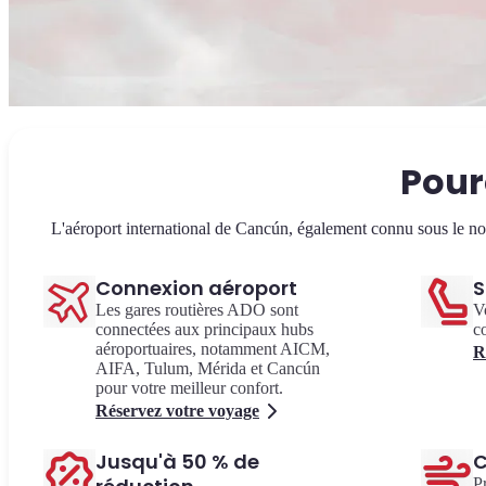
Pour
L'aéroport international de Cancún, également connu sous le no
Connexion aéroport
S
Les gares routières ADO sont
V
connectées aux principaux hubs
co
aéroportuaires, notamment AICM,
R
AIFA, Tulum, Mérida et Cancún
pour votre meilleur confort.
Réservez votre voyage
Jusqu'à 50 % de
C
P