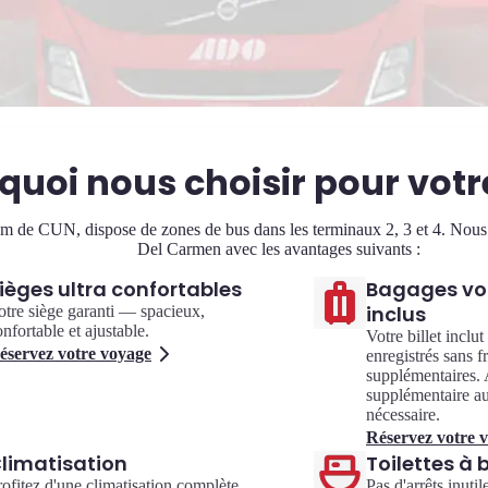
quoi nous choisir pour vot
m de CUN, dispose de zones de bus dans les terminaux 2, 3 et 4. Nous pr
Del Carmen avec les avantages suivants :
ièges ultra confortables
Bagages vo
inclus
otre siège garanti — spacieux,
nfortable et ajustable.
Votre billet inclu
éservez votre voyage
enregistrés sans fr
supplémentaires. 
supplémentaire au
nécessaire.
Réservez votre 
limatisation
Toilettes à 
rofitez d'une climatisation complète
Pas d'arrêts inutil