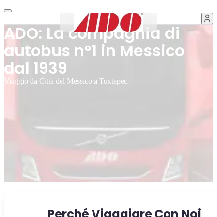
ADO: La compagnia di
autobus n°1 in Messico
dal 1939
Viaggio da Città del Messico a Tuxtepec
Perché Viaggiare Con Noi