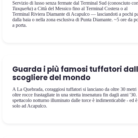
Servizio di lusso senza fermate dal Terminal Sud (conosciuto c
Taxqueña
) a Città del Messico fino al Terminal Costera o al
Terminal Riviera Diamante di Acapulco — lasciandoti a pochi pa
dalla baia o nella zona esclusiva di Punta Diamante. ~5 ore da po
a porta.
Guarda i più famosi tuffatori dal
scogliere del mondo
A La Quebrada, coraggiosi tuffatori si lanciano da oltre 30 metri
oltre rocce frastagliate in una stretta insenatura fin dagli anni '30
spettacolo notturno illuminato dalle torce è indimenticabile - ed è
solo ad Acapulco.