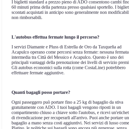
I biglietti standard a prezzo pieno di ADO consentono cambi fin
60 minuti prima della partenza presso qualsiasi sportello. I bigliet
scontati acquistati in anticipo sono generalmente non modificabil
non rimborsabili.
L'autobus effettua fermate lungo il percorso?
I servizi Diamante e Pluss di Estrella de Oro da Taxqueña ad
Acapulco operano come percorsi senza fermate: nessuna fermata
intermedia tra Città del Messico e Acapulco. Questo è uno dei
principali vantaggi della prenotazione dei livelli di servizio prem
Gli autobus economici sulla rotta (come CostaLine) potrebbero
effettuare fermate aggiuntive.
Quanti bagagli posso portare?
Ogni passeggero può portare fino a 25 kg di bagaglio da stiva
gratuitamente con ADO. I tuoi bagagli vengono riposti in un
compartimento chiuso a chiave sotto l'autobus, e ricevi un'etichet
di rivendicazione per recuperarli all'arrivo. Puoi anche portare un
bagaglio a mano senza costi aggiuntivi. Nei servizi di lusso come
Platino, le politiche sui bagagli sono ancora più generose, senza