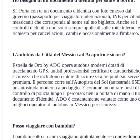
Ho bisogno di un documento d'identità per salire a bordo?
Sì. Porta con te un documento d'identità con foto emesso dal
governo (passaporto per viaggiatori internazionali, INE per cittad
messicani) che corrisponda al nome sul tuo biglietto. Anche se i
controlli d'identità non sono sempre applicati sulle rotte interne, è
richiesto per cancellazioni, cambi e occasionalmente all'imbarco.
L'autobus da Città del Messico ad Acapulco è sicuro?
Estrella de Oro by ADO opera autobus moderni dotati di
tracciamento GPS, autisti professionisti certificati e caratteristiche
sicurezza che includono cinture di sicurezza a tre punti sui serviz
premium. Il percorso corre sull'Autopista del Sol (autostrada 95D
un'autostrada moderna a pedaggio. È comune incontrare posti di
controllo di polizia lungo il percorso: tieni a portata di mano il tu
documento d'identità. ADO è costantemente valutato come uno d
migliori operatori di autobus in Messico per sicurezza.
Posso viaggiare con bambini?
I bambini sotto i 5 anni viaggiano gratuitamente se condividono i