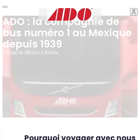
ADO : la compagnie de
bus numéro 1 au Mexique
depuis 1939
Voyage de Mexico à Puebla
Pourquoi voyager avec nous