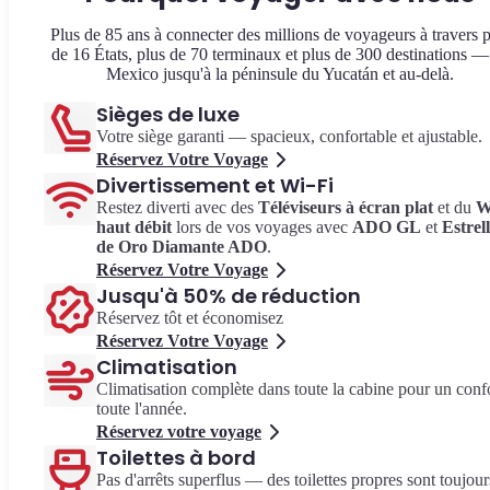
Plus de 85 ans à connecter des millions de voyageurs à travers p
de 16 États, plus de 70 terminaux et plus de 300 destinations —
Mexico jusqu'à la péninsule du Yucatán et au-delà.
Sièges de luxe
Votre siège garanti — spacieux, confortable et ajustable.
Réservez Votre Voyage
Divertissement et Wi-Fi
Restez diverti avec des
Téléviseurs à écran plat
et du
W
haut débit
lors de vos voyages avec
ADO GL
et
Estrel
de Oro Diamante ADO
.
Réservez Votre Voyage
Jusqu'à 50% de réduction
Réservez tôt et économisez
Réservez Votre Voyage
Climatisation
Climatisation complète dans toute la cabine pour un conf
toute l'année.
Réservez votre voyage
Toilettes à bord
Pas d'arrêts superflus — des toilettes propres sont toujour