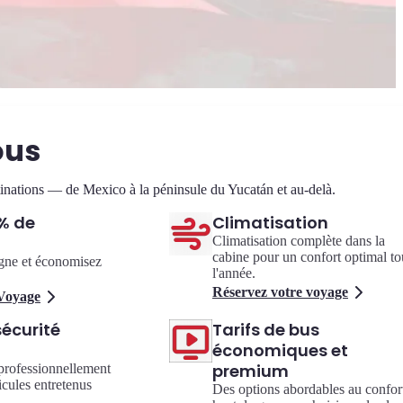
ous
stinations — de Mexico à la péninsule du Yucatán et au-delà.
% de
Climatisation
Climatisation complète dans la
cabine pour un confort optimal to
igne et économisez
l'année.
Réservez votre voyage
 Voyage
écurité
Tarifs de bus
économiques et
premium
professionnellement
icules entretenus
Des options abordables au confor