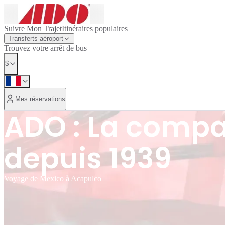
Suivre Mon Trajet
Itinéraires populaires
Transferts aéroport
Trouvez votre arrêt de bus
$
Mes réservations
ADO : La compa
depuis 1939
Voyage de Mexico à Acapulco