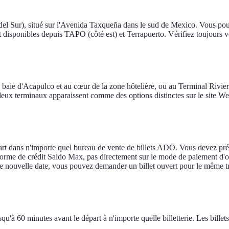
 del Sur), situé sur l'Avenida Taxqueña dans le sud de Mexico. Vous po
disponibles depuis TAPO (côté est) et Terrapuerto. Vérifiez toujours vot
e baie d'Acapulco et au cœur de la zone hôtelière, ou au Terminal Rivie
es deux terminaux apparaissent comme des options distinctes sur le site
rt dans n'importe quel bureau de vente de billets ADO. Vous devez présent
e de crédit Saldo Max, pas directement sur le mode de paiement d'origine
 nouvelle date, vous pouvez demander un billet ouvert pour le même tra
u'à 60 minutes avant le départ à n'importe quelle billetterie. Les billet