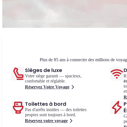
Plus de 85 ans à connecter des millions de voyag
Sièges de luxe
D
Votre siège garanti — spacieux,
R
confortable et réglable.
é
t
Réservez Votre Voyage
e
R
Toilettes à bord
P
É
Pas d'arrêts inutiles — des toilettes
propres sont toujours à bord.
G
Réservez votre voyage
p