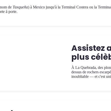
e nom de
Taxqueña
) à Mexico jusqu'à la Terminal Costera ou la Termin
te à porte.
Assistez 
plus cél
À La Quebrada, des plong
dessus de rochers escarpé
inoubliable — et c'est u