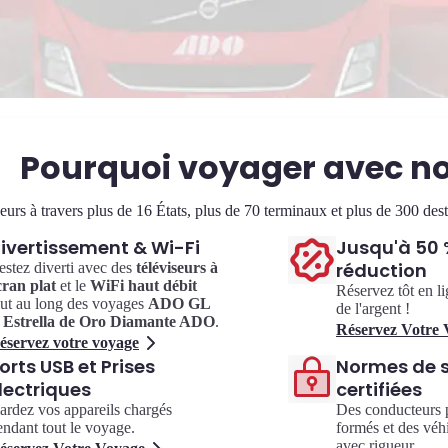
Pourquoi voyager avec n
eurs à travers plus de 16 États, plus de 70 terminaux et plus de 300 de
ivertissement & Wi-Fi
Jusqu'à 50 
réduction
estez diverti avec des
téléviseurs à
cran plat
et le
WiFi haut débit
Réservez tôt en l
out au long des voyages
ADO GL
de l'argent !
t
Estrella de Oro Diamante ADO
.
Réservez Votre
éservez votre voyage
orts USB et Prises
Normes de s
lectriques
certifiées
ardez vos appareils chargés
Des conducteurs 
endant tout le voyage.
formés et des véh
avec rigueur.