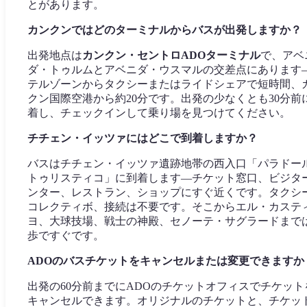
とがあります。
カンクンではどのターミナルからバスが出発しますか？
出発地点は
カンクン・セントロADOターミナル
で、アベ
ダ・トゥルムとアベニダ・ウスマルの交差点にあります
テルゾーンからタクシーまたはライドシェアで短時間、
クン国際空港から約20分です。出発の少なくとも30分前
着し、チェックインして乗り場を見つけてください。
チチェン・イッツァにはどこで到着しますか？
バスはチチェン・イッツァ遺跡地帯の西入口「パラドー
トゥリスティコ」に到着します—チケット窓口、ビジタ
ンター、レストラン、ショップにすぐ近くです。タクシ
コレクティボ、接続は不要です。そこからエル・カステ
ヨ、大球技場、戦士の神殿、セノーテ・サグラードまで
歩ですぐです。
ADOのバスチケットをキャンセルまたは変更できますか
出発の60分前までにADOのチケットオフィスでチケット
キャンセルできます。オリジナルのチケットと、チケッ