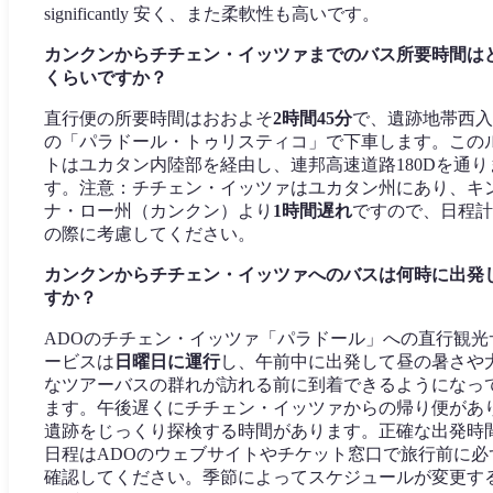
significantly 安く、また柔軟性も高いです。
カンクンからチチェン・イッツァまでのバス所要時間は
くらいですか？
直行便の所要時間はおおよそ
2時間45分
で、遺跡地帯西入
の「パラドール・トゥリスティコ」で下車します。この
トはユカタン内陸部を経由し、連邦高速道路180Dを通り
す。注意：チチェン・イッツァはユカタン州にあり、キ
ナ・ロー州（カンクン）より
1時間遅れ
ですので、日程計
の際に考慮してください。
カンクンからチチェン・イッツァへのバスは何時に出発
すか？
ADOのチチェン・イッツァ「パラドール」への直行観光
ービスは
日曜日に運行
し、午前中に出発して昼の暑さや
なツアーバスの群れが訪れる前に到着できるようになっ
ます。午後遅くにチチェン・イッツァからの帰り便があ
遺跡をじっくり探検する時間があります。正確な出発時
日程はADOのウェブサイトやチケット窓口で旅行前に必
確認してください。季節によってスケジュールが変更す