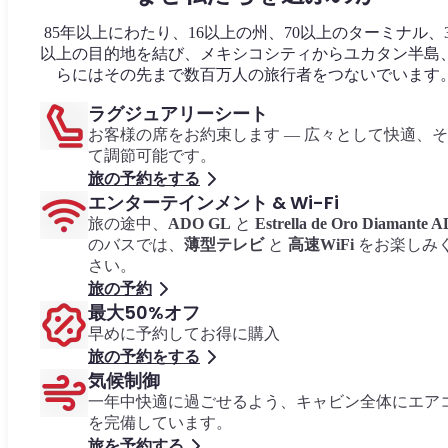
85年以上にわたり、16以上の州、70以上のターミナル、3
以上の目的地を結び、メキシコシティからユカタン半島
らにはその先まで数百万人の旅行者をつないでいます
ラグジュアリーシート
お客様の席をお約束します — 広々として快適、
て調節可能です。
旅の予約をする
エンターテインメント & Wi-Fi
旅の途中、
ADO GL
と
Estrella de Oro Diamante 
のバスでは、
薄型テレビ
と
高速WiFi
をお楽しみ
さい。
旅の予約
最大50%オフ
早めに予約してお得に購入
旅の予約をする
気候制御
一年中快適に過ごせるよう、キャビン全体にエア
を完備しています。
旅を予約する