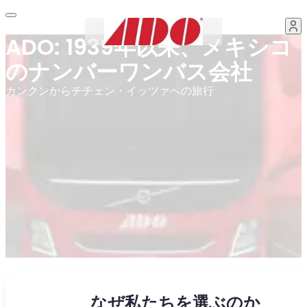
ADO: 1939年以来、メキシコ
のナンバーワンバス会社
カンクンからチチェン・イッツァへの旅行
なぜ私たちを選ぶのか