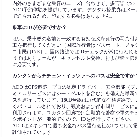
内外のさまざまな乗客のニーズに合わせて、多言語での
ADO予約体験を提供しています。デジタル搭乗券はメー
で送られるため、印刷する必要はありません。
乗車にIDが必要ですか？
はい。乗車券の名前と一致する有効な政府発行の写真付
IDを携行してください（国際旅行者はパスポート、メキ
コ市民はINE）。国内路線ではIDチェックが常に行われ
けではありませんが、キャンセルや交換、および時々搭
に必要です。
カンクンからチチェン・イッツァへのバスは安全ですか
ADOはGPS追跡、プロの認定ドライバー、安全機能（プ
ミアムサービスにはシートベルトを含む）を備えた最新
スを運行しています。180D号線は近代的な有料道路で、
くパトロールされており、観光および都市間サービスに
利用されます。ユカタン回廊では定期的な警察や軍のチ
クポイントが一般的ですので、IDを携行してください。
ADOはメキシコで最も安全なバス運行会社の1つとして
評価されています。