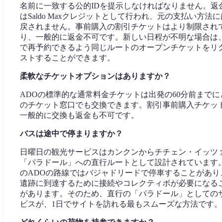
名前に一致する公的IDを提示しなければなりません。返
はSaldo Maxクレジットとして行われ、元の支払い方法に
戻されません。事前購入の割引チケットはより制限され
り、一般的に返金不可です。新しい日程が不明な場合は
で再予約できるよう同じルートのオープンチケットをリ
ストすることができます。
柔軟なチケットオプションはありますか？
ADOの標準的な通常料金チケットは出発の60分前までに
のチケット窓口でも交換できます。割引事前購入チケッ
一般的に交換も返金も不可です。
バスは途中で停まりますか？
日曜日の観光サービスはカンクンからチチェン・イッツ
「パラドール」への直行ルートとして設計されています
のADOの路線ではバジャドリードで停車することがあり
遺跡に到達するために接続やコレクティボが必要になる
があります。そのため、直行の「パラドール」としての
ビスが、1日でサイトを訪れる最もスムーズな方法です。