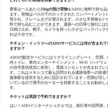
どれくらいの荷物を持参できますか？
乗客は一人あたり
25kgの預け荷物
をADOに無料で持ち込
ます。荷物はバスの下のロックされたコンパートメント
管され、クレームタグが渡されます。小さな手荷物も1
料で持ち込むことができます。遺跡への日帰り旅行には
日焼け止め、帽子、カメラを持った小さなバックパック
れば十分です。
チチェン・イッツァへのADOサービスには何が含まれて
ますか？
ADOの観光サービスにはリクライニングシート、空調、
内トイレ、車内エンターテインメント、Wi-Fi（ハイウェ
の信号受信状況に依存）、電源コンセントが含まれてい
す。これはメキシコで最も訪問される遺跡地帯への快適
復体験を提供するために設計されています—空調が涼し
いているので薄手のセーターを持参することをお勧めし
す。
チケットは英語で予約できますか？
はい！ADOインターナショナルでは、旅行者や訪問者、