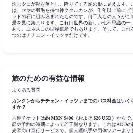
沈む夕日が影を落とし、降りてくる蛇の形に見えます。
は、マヤの羽毛を持つ神ククルカンが、千年以上前にピ
ッドの石に組み込まれたものです。何千人もの人々がこ
景を見に集まります。これは世界の新しい七不思議の一
あり、ユネスコの世界遺産でもあります。そして、これ
つのはチチェン・イッツァだけです。
旅のための有益な情報
よくある質問
カンクンからチチェン・イッツァまでのバス料金はいく
すか？
片道チケットは
約 MXN $496（およそ $26 USD）
からで
節や予約の時期によって若干異なります。これはADOの
光客向け直行サービスで、個人運転手や団体ツアーより