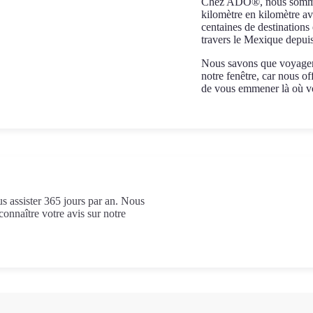
Chez ADO®, nous sommes a
kilomètre en kilomètre a
centaines de destination
travers le Mexique depuis
Nous savons que voyager e
notre fenêtre, car nous of
de vous emmener là où vo
 assister 365 jours par an. Nous
onnaître votre avis sur notre