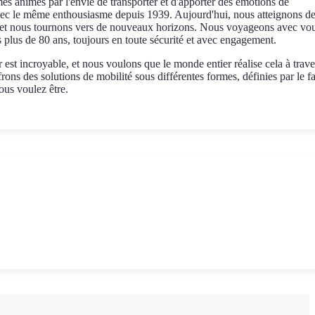
nimés par l'envie de transporter et d'apporter des émotions de
vec le même enthousiasme depuis 1939. Aujourd'hui, nous atteignons d
s et nous tournons vers de nouveaux horizons. Nous voyageons avec vo
 plus de 80 ans, toujours en toute sécurité et avec engagement.
st incroyable, et nous voulons que le monde entier réalise cela à trave
frons des solutions de mobilité sous différentes formes, définies par le fa
us voulez être.